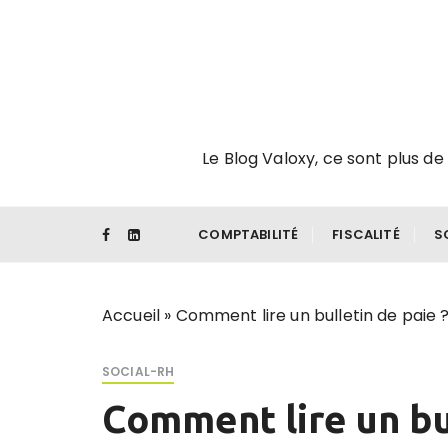
P
a
s
s
e
r
Le Blog Valoxy, ce sont plus de 
a
u
c
o
COMPTABILITÉ
FISCALITÉ
S
n
t
e
Accueil
»
Comment lire un bulletin de paie 
n
u
SOCIAL-RH
Comment lire un bul