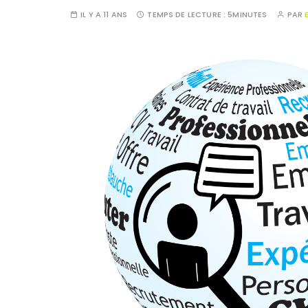
IL Y A 11 ANS
TEMPS DE LECTURE :
5MINUTES
PAR