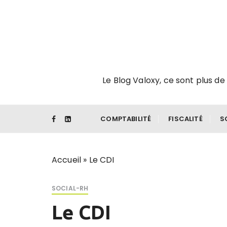
P
a
s
s
e
r
Le Blog Valoxy, ce sont plus de 
a
u
c
o
COMPTABILITÉ
FISCALITÉ
S
n
t
e
Accueil
»
Le CDI
n
u
SOCIAL-RH
Le CDI