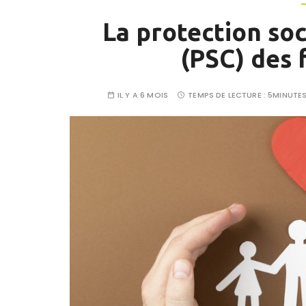
La protection so
(PSC) des 
IL Y A 6 MOIS
TEMPS DE LECTURE :
5MINUTE