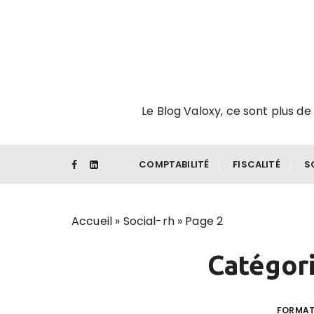
P
a
s
s
e
r
Le Blog Valoxy, ce sont plus de 
a
u
c
o
COMPTABILITÉ
FISCALITÉ
S
n
t
e
Accueil
»
Social-rh
»
Page 2
n
u
Catégori
FORMAT