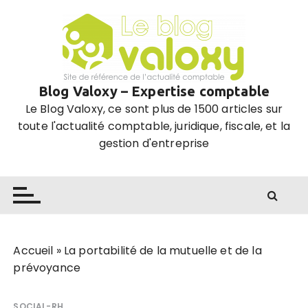
P
a
s
s
e
Blog Valoxy – Expertise comptable
r
Le Blog Valoxy, ce sont plus de 1500 articles sur
a
toute l'actualité comptable, juridique, fiscale, et la
u
gestion d'entreprise
c
o
n
t
e
n
u
Accueil
»
La portabilité de la mutuelle et de la
prévoyance
SOCIAL-RH