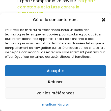
Expert-comptable Valoxy
sur
L’expert-
comptable et la lutte contre le
blanchiment
Gérer le consentement
Pour offrir les meilleures expériences, nous utilisons des
technologies telles que les cookies pour stocker et/ou accéder
aux informations des appareils. Le fait de consentir à ces
technologies nous permettra de traiter des données telles que le
comportement de navigation ou les ID uniques sur ce site. Le fait
Accueil
de ne pas consentir ou de retirer son consentement peut avoir un
effet négatif sur certaines caractéristiques et fonctions.
Comptabilité
Fiscalité
Accepter
FUSAC
Gestion
Refuser
Voir les préférences
mentions légales