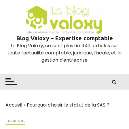
P
a
s
s
e
Blog Valoxy – Expertise comptable
r
Le Blog Valoxy, ce sont plus de 1500 articles sur
a
toute l'actualité comptable, juridique, fiscale, et la
u
gestion d'entreprise
c
o
n
t
e
n
u
Accueil
»
Pourquoi choisir le statut de la SAS ?
JURIDIQUE