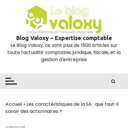
P
a
s
s
e
Blog Valoxy – Expertise comptable
r
Le Blog Valoxy, ce sont plus de 1500 articles sur
a
toute l'actualité comptable, juridique, fiscale, et la
u
gestion d'entreprise
c
o
n
t
e
n
u
Accueil
»
Les caractéristiques de la SA : que faut-il
savoir des actionnaires ?
JURIDIQUE