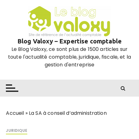
P
a
s
s
e
Blog Valoxy – Expertise comptable
r
Le Blog Valoxy, ce sont plus de 1500 articles sur
a
toute l'actualité comptable, juridique, fiscale, et la
u
gestion d'entreprise
c
o
n
t
e
n
u
Accueil
»
La SA à conseil d’administration
JURIDIQUE