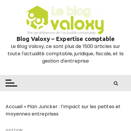
P
a
s
s
e
Blog Valoxy – Expertise comptable
r
Le Blog Valoxy, ce sont plus de 1500 articles sur
a
toute l'actualité comptable, juridique, fiscale, et la
u
gestion d'entreprise
c
o
n
t
e
n
u
Accueil
»
Plan Juncker : l’impact sur les petites et
moyennes entreprises
GESTION