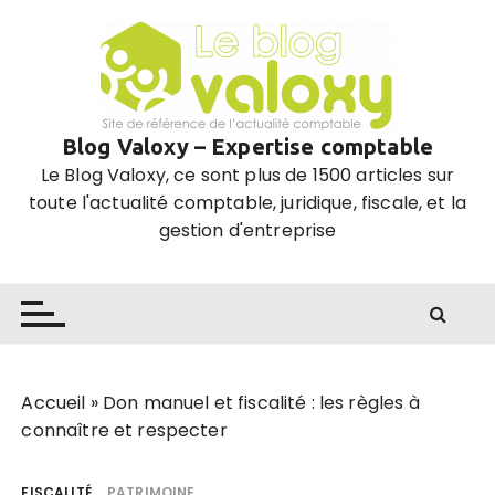
P
a
s
s
e
Blog Valoxy – Expertise comptable
r
Le Blog Valoxy, ce sont plus de 1500 articles sur
a
toute l'actualité comptable, juridique, fiscale, et la
u
gestion d'entreprise
c
o
n
t
e
n
u
Accueil
»
Don manuel et fiscalité : les règles à
connaître et respecter
FISCALITÉ
PATRIMOINE