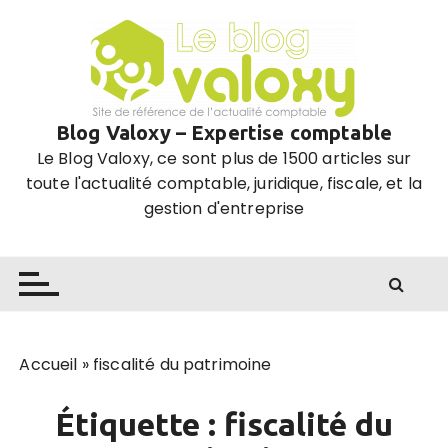
P
a
s
s
e
Blog Valoxy – Expertise comptable
r
Le Blog Valoxy, ce sont plus de 1500 articles sur
a
toute l'actualité comptable, juridique, fiscale, et la
u
gestion d'entreprise
c
o
n
t
e
n
u
Accueil
»
fiscalité du patrimoine
Étiquette :
fiscalité du