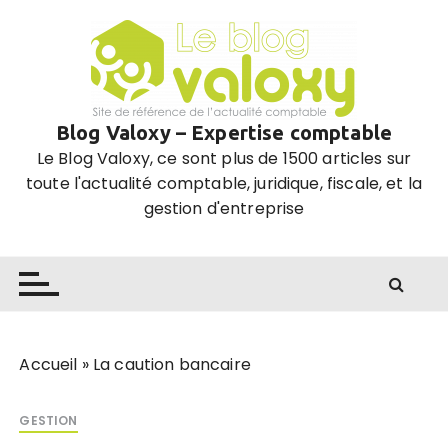
P
a
s
s
e
Blog Valoxy – Expertise comptable
r
Le Blog Valoxy, ce sont plus de 1500 articles sur
a
toute l'actualité comptable, juridique, fiscale, et la
u
gestion d'entreprise
c
o
n
t
e
n
u
Accueil
»
La caution bancaire
GESTION