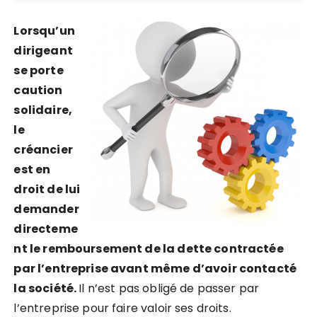
Lorsqu’un
dirigeant
se porte
caution
solidaire,
le
créancier
est en
droit de lui
demander
directeme
nt le remboursement de la dette contractée
par l’entreprise avant même d’avoir contacté
la société.
Il n’est pas obligé de passer par
l’entreprise pour faire valoir ses droits.