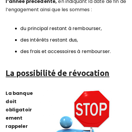
l’année précédente,
en indiquant la date de fin de
l’engagement ainsi que les sommes :
du principal restant à rembourser,
des intérêts restant dus,
des frais et accessoires à rembourser.
La possibilité de révocation
La banque
doit
obligatoir
ement
rappeler