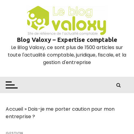
P
a
s
s
e
Blog Valoxy – Expertise comptable
r
Le Blog Valoxy, ce sont plus de 1500 articles sur
a
toute l'actualité comptable, juridique, fiscale, et la
u
gestion d'entreprise
c
o
n
t
e
n
u
Accueil
»
Dois-je me porter caution pour mon
entreprise ?
GESTION