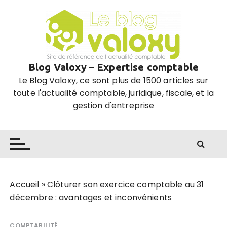
P
a
s
s
e
Blog Valoxy – Expertise comptable
r
Le Blog Valoxy, ce sont plus de 1500 articles sur
a
toute l'actualité comptable, juridique, fiscale, et la
u
gestion d'entreprise
c
o
n
t
e
n
u
Accueil
»
Clôturer son exercice comptable au 31
décembre : avantages et inconvénients
COMPTABILITÉ