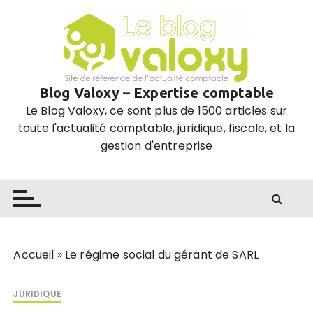
P
a
s
s
e
Blog Valoxy – Expertise comptable
r
Le Blog Valoxy, ce sont plus de 1500 articles sur
a
toute l'actualité comptable, juridique, fiscale, et la
u
gestion d'entreprise
c
o
n
t
e
n
u
Accueil
»
Le régime social du gérant de SARL
JURIDIQUE