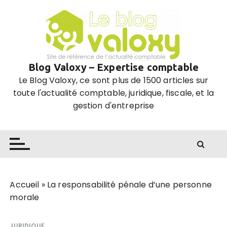
P
a
s
s
e
Blog Valoxy – Expertise comptable
r
Le Blog Valoxy, ce sont plus de 1500 articles sur
a
toute l'actualité comptable, juridique, fiscale, et la
u
gestion d'entreprise
c
o
n
t
e
n
u
Accueil
»
La responsabilité pénale d’une personne
morale
JURIDIQUE