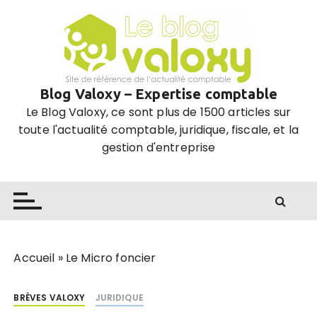
P
a
s
s
e
Blog Valoxy – Expertise comptable
r
Le Blog Valoxy, ce sont plus de 1500 articles sur
a
toute l'actualité comptable, juridique, fiscale, et la
u
gestion d'entreprise
c
o
n
t
e
n
u
Accueil
»
Le Micro foncier
BRÈVES VALOXY
JURIDIQUE