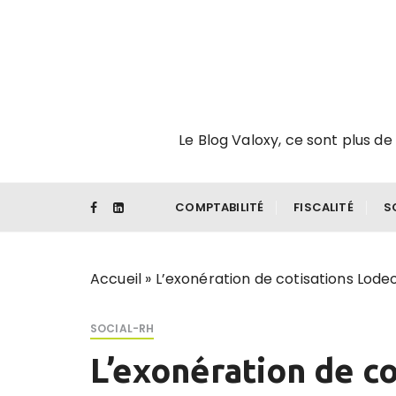
P
a
s
s
e
r
Le Blog Valoxy, ce sont plus de 
a
u
c
o
COMPTABILITÉ
FISCALITÉ
S
n
t
e
Accueil
»
L’exonération de cotisations Lod
n
u
SOCIAL-RH
L’exonération de c