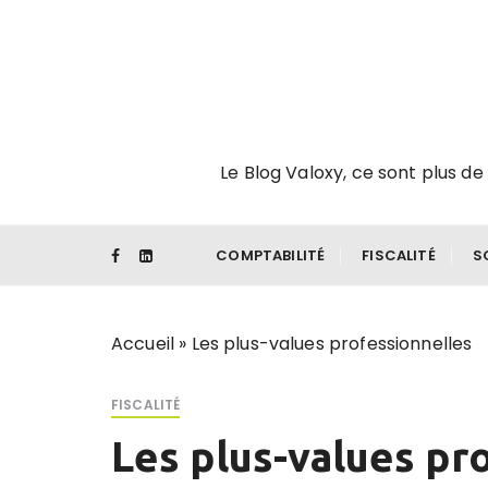
P
a
s
s
e
r
Le Blog Valoxy, ce sont plus de 
a
u
c
o
COMPTABILITÉ
FISCALITÉ
S
n
t
e
Accueil
»
Les plus-values professionnelles
n
u
FISCALITÉ
Les plus-values pr