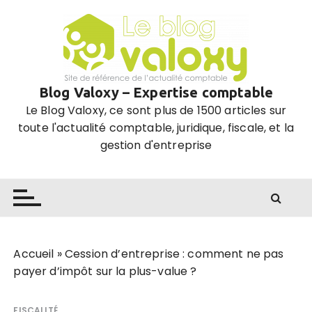
P
a
s
s
e
Blog Valoxy – Expertise comptable
r
Le Blog Valoxy, ce sont plus de 1500 articles sur
a
toute l'actualité comptable, juridique, fiscale, et la
u
gestion d'entreprise
c
o
n
t
e
n
u
Accueil
»
Cession d’entreprise : comment ne pas
payer d’impôt sur la plus-value ?
FISCALITÉ