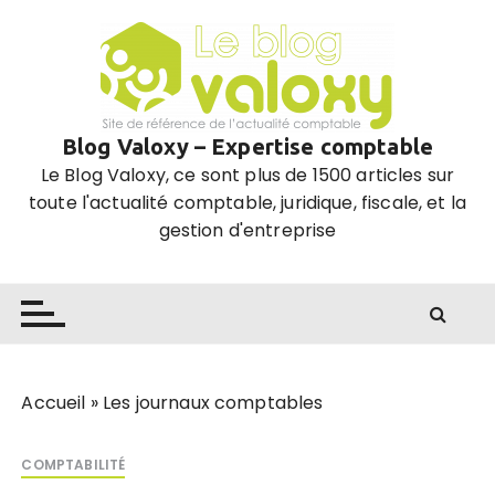
P
a
s
s
e
Blog Valoxy – Expertise comptable
r
Le Blog Valoxy, ce sont plus de 1500 articles sur
a
toute l'actualité comptable, juridique, fiscale, et la
u
gestion d'entreprise
c
o
n
t
e
n
u
Accueil
»
Les journaux comptables
COMPTABILITÉ