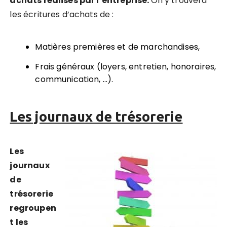
achats réalisés par l’entreprise.
On y trouvera
les écritures d’achats de :
Matières premières et de marchandises,
Frais généraux (loyers, entretien, honoraires,
communication, …).
Les journaux de trésorerie
Les
journaux
de
trésorerie
regroupen
t les