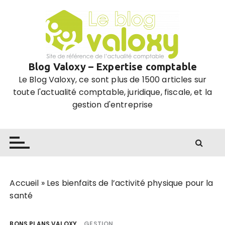
P
a
s
s
e
Blog Valoxy – Expertise comptable
r
Le Blog Valoxy, ce sont plus de 1500 articles sur
a
toute l'actualité comptable, juridique, fiscale, et la
u
gestion d'entreprise
c
o
n
t
e
n
u
Accueil
»
Les bienfaits de l’activité physique pour la
santé
BONS PLANS VALOXY
GESTION