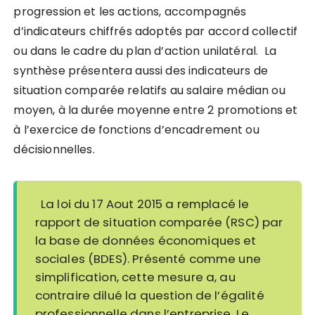
progression et les actions, accompagn
é
s
d’indicateurs chiffr
é
s adopt
é
s par accord collectif
ou dans le cadre du plan d’action unilat
é
ral. La
synthèse présentera aussi des indicateurs de
situation compar
é
e relatifs au salaire m
é
dian ou
moyen,
à
la dur
é
e moyenne entre 2 promotions et
à
l’exercice de fonctions d’encadrement ou
d
é
cisionnelles.
La loi du 17 Aout 2015 a remplacé le
rapport de situation comparée (RSC) par
la base de données économiques et
sociales (BDES). Présenté comme une
simplification, cette mesure a, au
contraire dilué la question de l’égalité
professionnelle dans l’entreprise. Le