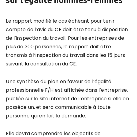
Le rapport modifi
é
le cas
é
ch
é
ant pour tenir
compte de l’avis du CE doit
ê
tre tenu
à
disposition
de l’inspection du travail. Pour les entreprises de
plus de 300 personnes, le rapport doit
ê
tre
transmis
à
l’inspection du travail dans les 15 jours
suivant la consultation du CE.
Une synth
è
se du plan en faveur de l’
é
galit
é
professionnelle F/H est affich
é
e dans l’entreprise,
publi
é
e sur le site internet de l’entreprise si elle en
poss
è
de un, et sera communicable
à
toute
personne qui en fait la demande.
Elle devra comprendre les objectifs de