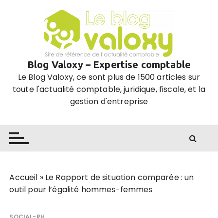
P
a
s
s
e
Blog Valoxy – Expertise comptable
r
Le Blog Valoxy, ce sont plus de 1500 articles sur
a
toute l'actualité comptable, juridique, fiscale, et la
u
gestion d'entreprise
c
o
n
t
e
n
u
Accueil
»
Le Rapport de situation comparée : un
outil pour l’égalité hommes-femmes
SOCIAL-RH