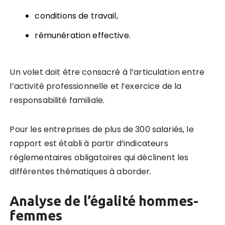
conditions de travail,
rémunération effective.
Un volet doit être consacré à l’articulation entre
l’activit
é
professionnelle et l’exercice de la
responsabilit
é
familiale.
Pour les entreprises de plus de 300 salariés, le
rapport est
é
tabli
à
partir d’indicateurs
r
é
glementaires obligatoires qui d
é
clinent les
diff
é
rentes th
é
matiques
à
aborder.
Analyse de l’égalité hommes-
femmes