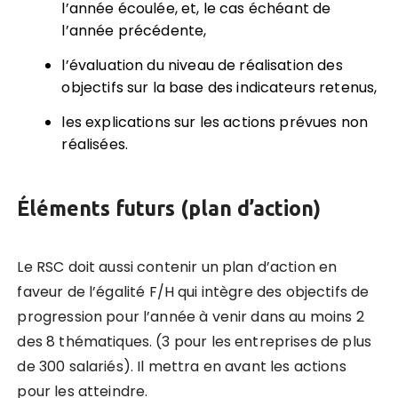
l’ann
é
e
é
coul
é
e, et, le cas
é
ch
é
ant de
l’ann
é
e pr
é
c
é
dente,
l’
é
valuation du niveau de r
é
alisation des
objectifs sur la base des indicateurs retenus,
les explications sur les actions pr
é
vues non
r
é
alis
é
es.
Éléments futurs (plan d’action)
Le RSC doit aussi contenir un plan d’action en
faveur de l’
é
galit
é
F/H qui intègre des objectifs de
progression pour l’ann
é
e
à
venir dans au moins 2
des 8 th
é
matiques. (3 pour les entreprises de plus
de 300 salariés). Il mettra en avant les actions
pour les atteindre.