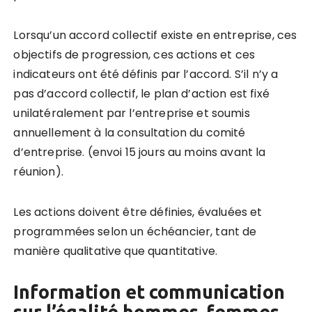
Lorsqu’un accord collectif existe en entreprise, ces
objectifs de progression, ces actions et ces
indicateurs ont été d
é
finis par l’accord. S’il n’y a
pas d’accord collectif, le plan d’action est fix
é
unilat
é
ralement par l’entreprise et soumis
annuellement
à
la consultation du comité
d’entreprise. (envoi 15 jours au moins avant la
r
é
union).
Les actions doivent être d
é
finies,
é
valu
é
es et
programm
é
es selon un
é
ch
é
ancier, tant de
manière qualitative que quantitative.
Information et communication
sur l’égalité hommes-femmes