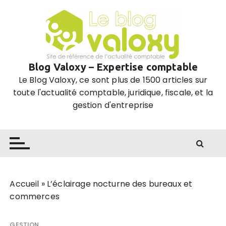
P
a
s
s
e
Blog Valoxy – Expertise comptable
r
Le Blog Valoxy, ce sont plus de 1500 articles sur
a
toute l'actualité comptable, juridique, fiscale, et la
u
gestion d'entreprise
c
o
n
t
e
n
u
Accueil
»
L’éclairage nocturne des bureaux et
commerces
GESTION