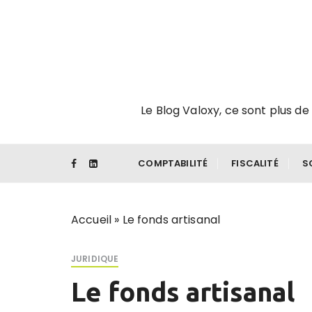
P
a
s
s
e
r
Le Blog Valoxy, ce sont plus de 
a
u
c
o
COMPTABILITÉ
FISCALITÉ
S
n
t
e
Accueil
»
Le fonds artisanal
n
u
JURIDIQUE
Le fonds artisanal