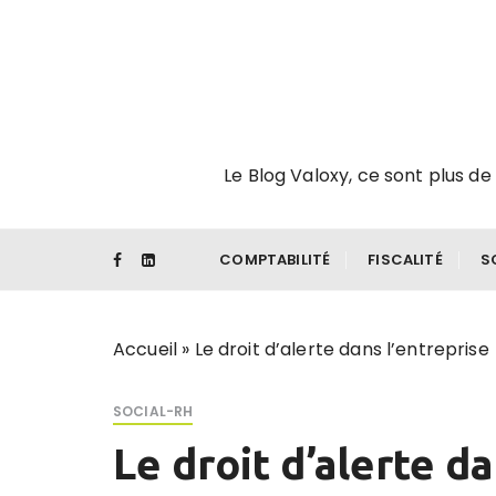
P
a
s
s
e
r
Le Blog Valoxy, ce sont plus de 
a
u
c
o
COMPTABILITÉ
FISCALITÉ
S
n
t
e
Accueil
»
Le droit d’alerte dans l’entreprise
n
u
SOCIAL-RH
Le droit d’alerte da