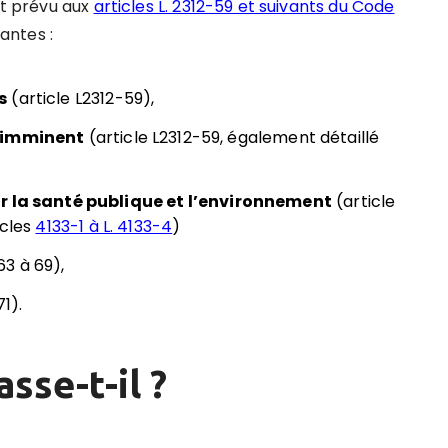
nt prévu aux
articles L. 2312-59 et suivants du Code
vantes :
s
(article L2312-59),
t imminent
(article L2312-59, également détaillé
ur la santé publique et l’environnement
(article
icles
4133-1 à L. 4133-4
)
63 à 69),
1).
sse-t-il ?