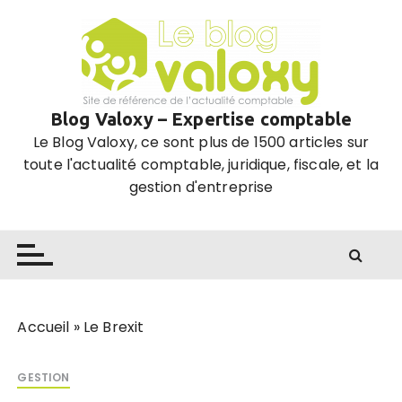
P
a
s
s
e
Blog Valoxy – Expertise comptable
r
Le Blog Valoxy, ce sont plus de 1500 articles sur
a
toute l'actualité comptable, juridique, fiscale, et la
u
gestion d'entreprise
c
o
n
t
e
n
u
Accueil
»
Le Brexit
GESTION