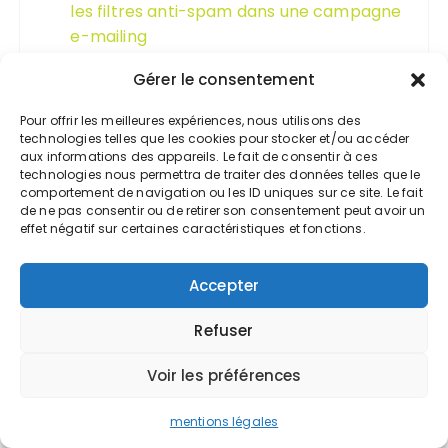
les filtres anti-spam dans une campagne
e-mailing
Cherif
sur
Préparer sa demande de
Gérer le consentement
retraite
Pour offrir les meilleures expériences, nous utilisons des
technologies telles que les cookies pour stocker et/ou accéder
Department of Computer Science
sur
aux informations des appareils. Le fait de consentir à ces
Connaître et maîtriser votre taux de
technologies nous permettra de traiter des données telles que le
marge
comportement de navigation ou les ID uniques sur ce site. Le fait
de ne pas consentir ou de retirer son consentement peut avoir un
effet négatif sur certaines caractéristiques et fonctions.
Department of Computer Science
sur
Personne morale et personne physique,
quelle différence ?
Accepter
Expert-comptable Valoxy
sur
L’expert-
Refuser
comptable et la lutte contre le
blanchiment
Voir les préférences
mentions légales