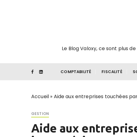
P
a
s
s
e
r
Le Blog Valoxy, ce sont plus de 
a
u
c
o
COMPTABILITÉ
FISCALITÉ
S
n
t
e
Accueil
»
Aide aux entreprises touchées par
n
u
GESTION
Aide aux entrepris