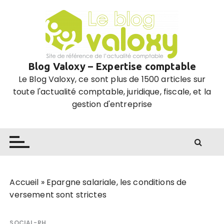
P
a
s
s
e
Blog Valoxy – Expertise comptable
r
Le Blog Valoxy, ce sont plus de 1500 articles sur
a
toute l'actualité comptable, juridique, fiscale, et la
u
gestion d'entreprise
c
o
n
t
e
n
u
Accueil
»
Epargne salariale, les conditions de
versement sont strictes
SOCIAL-RH