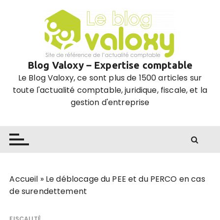
P
a
s
s
e
Blog Valoxy – Expertise comptable
r
Le Blog Valoxy, ce sont plus de 1500 articles sur
a
toute l'actualité comptable, juridique, fiscale, et la
u
gestion d'entreprise
c
o
n
t
e
n
u
Accueil
»
Le déblocage du PEE et du PERCO en cas
de surendettement
FISCALITÉ