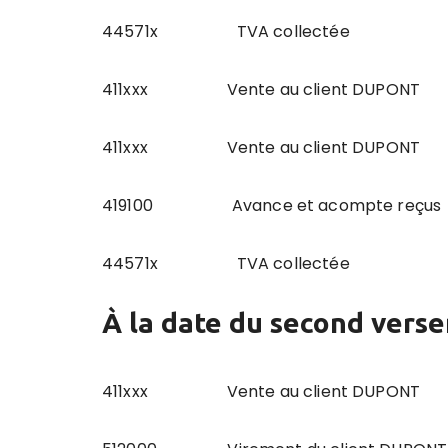
44571x TVA collec
411xxx Vente au client DUPO
411xxx Vente au client 
419100 Avance et acompte r
44571x TVA collecté
À la date du second vers
411xxx Vente au client