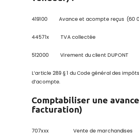
419100 Avance et acompte reçus (
44571x TVA collec
512000 Virement du client DUP
L’article 289 § 1 du Code général des impôt
d’acompte.
Comptabiliser une avance l
facturation)
707xxx Vente de march