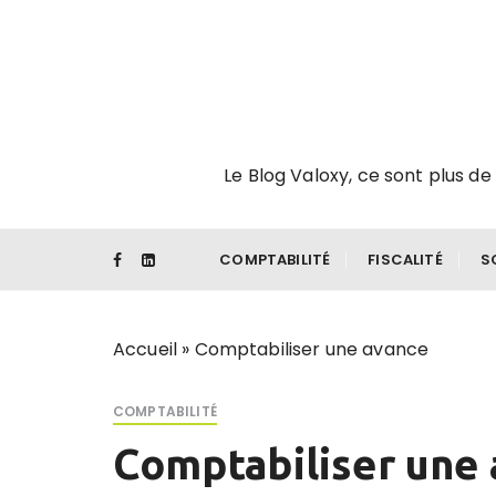
P
a
s
s
e
r
Le Blog Valoxy, ce sont plus de 
a
u
c
o
COMPTABILITÉ
FISCALITÉ
S
n
t
e
Accueil
»
Comptabiliser une avance
n
u
COMPTABILITÉ
Comptabiliser une