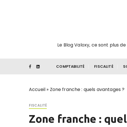
P
a
s
s
e
r
Le Blog Valoxy, ce sont plus de 
a
u
c
o
COMPTABILITÉ
FISCALITÉ
S
n
t
e
Accueil
»
Zone franche : quels avantages ?
n
u
FISCALITÉ
Zone franche : quel