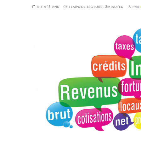
IL Y A 13 ANS
TEMPS DE LECTURE :
3MINUTES
PAR