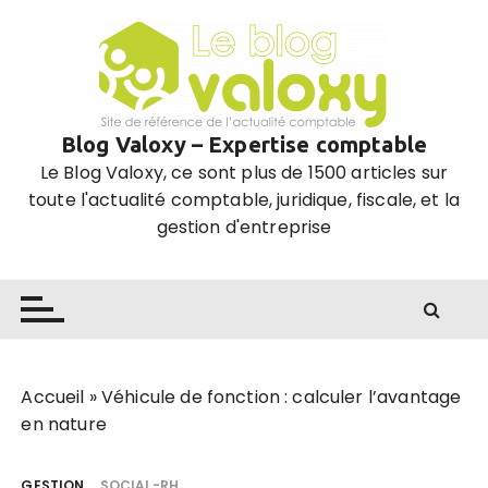
P
a
s
s
e
Blog Valoxy – Expertise comptable
r
Le Blog Valoxy, ce sont plus de 1500 articles sur
a
toute l'actualité comptable, juridique, fiscale, et la
u
gestion d'entreprise
c
o
n
t
e
n
u
Accueil
»
Véhicule de fonction : calculer l’avantage
en nature
GESTION
SOCIAL-RH