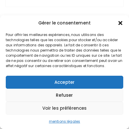
Gérer le consentement
Trouvez votre cabinet
Pour offrir les meilleures expériences, nous utilisons des
technologies telles que les cookies pour stocker et/ou accéder
aux informations des appareils. Le fait de consentir à ces
technologies nous permettra de traiter des données telles que le
comportement de navigation ou les ID uniques sur ce site. Le fait
de ne pas consentir ou de retirer son consentement peut avoir un
effet négatif sur certaines caractéristiques et fonctions.
VOUS AIMEREZ AUSSI !
Accepter
Quel format de formation choisir ?
28 juillet 2026
Refuser
Actualités d’Août 2026
Voir les préférences
28 juillet 2026
mentions légales
La rentabilité : quels outils pour la mesurer ?