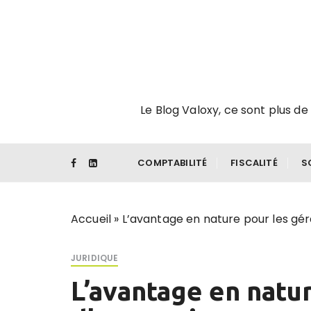
P
a
s
s
e
r
Le Blog Valoxy, ce sont plus de 
a
u
c
o
COMPTABILITÉ
FISCALITÉ
S
n
t
e
Accueil
»
L’avantage en nature pour les gér
n
u
JURIDIQUE
L’avantage en natu