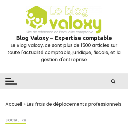
P
a
s
s
e
Blog Valoxy – Expertise comptable
r
Le Blog Valoxy, ce sont plus de 1500 articles sur
a
toute l'actualité comptable, juridique, fiscale, et la
u
gestion d'entreprise
c
o
n
t
e
n
u
Accueil
»
Les frais de déplacements professionnels
SOCIAL-RH