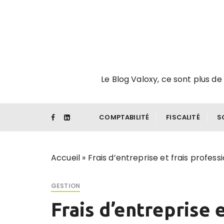
P
a
s
s
e
r
Le Blog Valoxy, ce sont plus de 
a
u
c
o
COMPTABILITÉ
FISCALITÉ
S
n
t
e
Accueil
»
Frais d’entreprise et frais profess
n
u
GESTION
Frais d’entreprise 