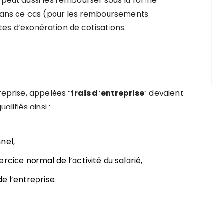
r peut aussi les rembourser sous la forme
. Dans ce cas (pour les remboursements
mites d’exonération de cotisations.
e
reprise, appelées “
frais d’entreprise
” devaient
alifiés ainsi :
nel,
rcice normal de l’activité du salarié,
e l’entreprise.