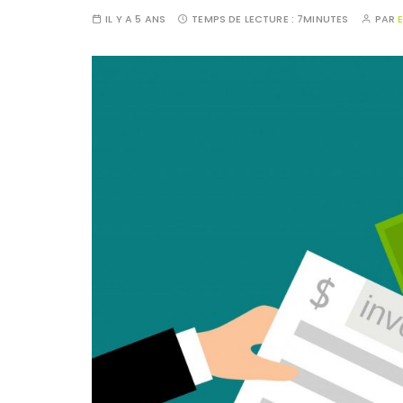
IL Y A 5 ANS
TEMPS DE LECTURE :
7MINUTES
PAR