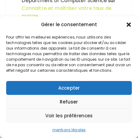
Department of Computer Science
sur
Connaître et maîtriser votre taux de
marge
Gérer le consentement
Department of Computer Science
sur
Personne morale et personne physique,
Pour offrir les meilleures expériences, nous utilisons des
technologies telles que les cookies pour stocker et/ou accéder
quelle différence ?
aux informations des appareils. Le fait de consentir à ces
technologies nous permettra de traiter des données telles que le
Expert-comptable Valoxy
sur
L’expert-
comportement de navigation ou les ID uniques sur ce site. Le fait
comptable et la lutte contre le
de ne pas consentir ou de retirer son consentement peut avoir un
effet négatif sur certaines caractéristiques et fonctions.
blanchiment
Accepter
Refuser
Voir les préférences
Accueil
Comptabilité
mentions légales
Fiscalité