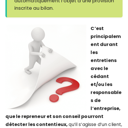
automatiquement l’objet d’une provision
inscrite au bilan.
C’est
principalem
ent durant
les
entretiens
avec le
cédant
et/ou les
responsable
s de
l’entreprise,
que le repreneur et son conseil pourront
détecter les contentieux,
qu’il s’agisse d’un client,