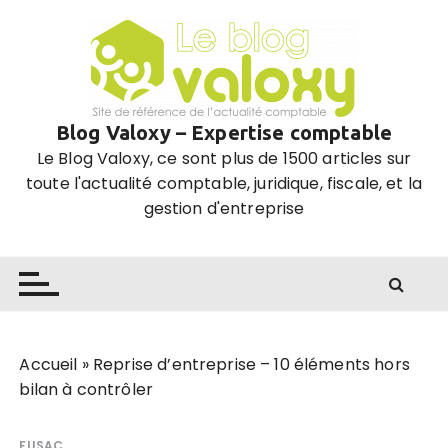
P
a
s
s
e
Blog Valoxy – Expertise comptable
r
Le Blog Valoxy, ce sont plus de 1500 articles sur
a
toute l'actualité comptable, juridique, fiscale, et la
u
gestion d'entreprise
c
o
n
t
e
n
u
Accueil
»
Reprise d’entreprise – 10 éléments hors
bilan à contrôler
FUSAC