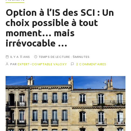
Option à l’IS des SCI : Un
choix possible à tout
moment… mais
irrévocable …
IL Y A 11 ANS
TEMPS DE LECTURE :
5MINUTES
PAR
EXPERT-COMPTABLE VALOXY
2 COMMENTAIRES