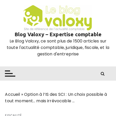
P
a
s
s
e
Blog Valoxy – Expertise comptable
r
Le Blog Valoxy, ce sont plus de 1500 articles sur
a
toute l'actualité comptable, juridique, fiscale, et la
u
gestion d'entreprise
c
o
n
t
e
n
u
Accueil
»
Option à l’IS des SCI : Un choix possible à
tout moment… mais irrévocable …
FISCALITÉ