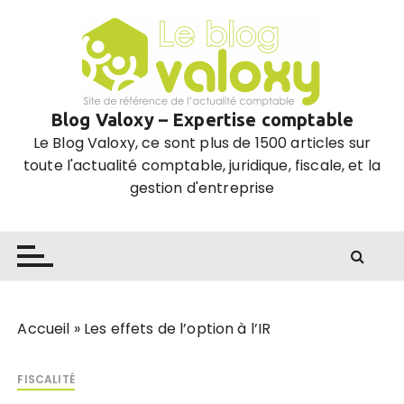
P
a
s
s
e
Blog Valoxy – Expertise comptable
r
Le Blog Valoxy, ce sont plus de 1500 articles sur
a
toute l'actualité comptable, juridique, fiscale, et la
u
gestion d'entreprise
c
o
n
t
e
n
u
Accueil
»
Les effets de l’option à l’IR
FISCALITÉ