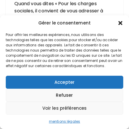
Quand vous dites « Pour les charges
sociales, il convient de vous adresser à
l’Urssaf afin de pouvoir déclarer le
Gérer le consentement
bénéfice perçu », cela signifie-t-il qu’il y a
des cotisations Urssaf à payer ? En clair de
Pour offrir les meilleures expériences, nous utilisons des
chez clair, la SASU à l’IR avec affiliation à un
technologies telles que les cookies pour stocker et/ou accéder
aux informations des appareils. Le fait de consentir à ces
CGA ne coûte aucune cotisation à
technologies nous permettra de traiter des données telles que le
l’entreprise ? Et le Président, unique
comportement de navigation ou les ID uniques sur ce site. Le fait
personne dans la société (sasu donc), ne
de ne pas consentir ou de retirer son consentement peut avoir un
effet négatif sur certaines caractéristiques et fonctions.
paye que les 8% de CSG et son IR ? Rien de
plus ?
Accepter
Merci
Refuser
Répondre
Voir les préférences
mentions légales