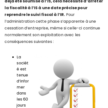
déjà été soumise à l’IS, cela nécessite d’arrêter
la fiscalité à l’IS à une date précise pour
reprendre le suivi fiscal à l’IR.
Pour
l’administration cette phase s’apparente à une
cessation d’entreprise, même si celle-ci continue
normalement son exploitation avec les
conséquences suivantes :
La
sociét
é est
tenue
d’infor
mer
dans
les 60
jours