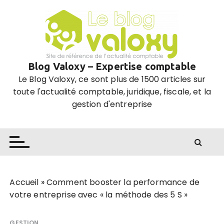
P
a
s
s
e
Blog Valoxy – Expertise comptable
r
Le Blog Valoxy, ce sont plus de 1500 articles sur
a
toute l'actualité comptable, juridique, fiscale, et la
u
gestion d'entreprise
c
o
n
t
e
n
u
Accueil
»
Comment booster la performance de
votre entreprise avec « la méthode des 5 S »
GESTION