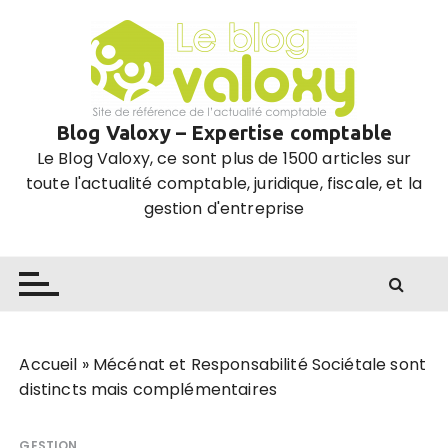
P
a
s
s
e
Blog Valoxy – Expertise comptable
r
Le Blog Valoxy, ce sont plus de 1500 articles sur
a
toute l'actualité comptable, juridique, fiscale, et la
u
gestion d'entreprise
c
o
n
t
e
n
u
Accueil
»
Mécénat et Responsabilité Sociétale sont
distincts mais complémentaires
GESTION