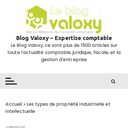
P
a
s
s
e
Blog Valoxy – Expertise comptable
r
Le Blog Valoxy, ce sont plus de 1500 articles sur
a
toute l'actualité comptable, juridique, fiscale, et la
u
gestion d'entreprise
c
o
n
t
e
n
u
Accueil
»
Les types de propriété industrielle et
intellectuelle
JURIDIQUE