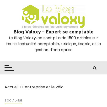
P
a
s
s
e
Blog Valoxy – Expertise comptable
r
Le Blog Valoxy, ce sont plus de 1500 articles sur
a
toute l'actualité comptable, juridique, fiscale, et la
u
gestion d'entreprise
c
o
n
t
e
n
u
Accueil
»
L’entreprise et le vélo
SOCIAL-RH