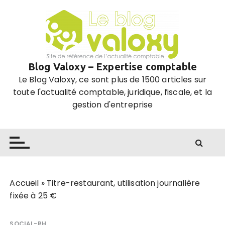
P
a
s
s
e
Blog Valoxy – Expertise comptable
r
Le Blog Valoxy, ce sont plus de 1500 articles sur
a
toute l'actualité comptable, juridique, fiscale, et la
u
gestion d'entreprise
c
o
n
t
e
n
u
Accueil
»
Titre-restaurant, utilisation journalière
fixée à 25 €
SOCIAL-RH