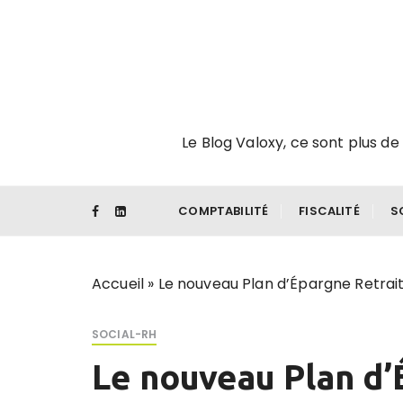
P
a
s
s
e
r
Le Blog Valoxy, ce sont plus de 
a
u
c
o
COMPTABILITÉ
FISCALITÉ
S
n
t
e
Accueil
»
Le nouveau Plan d’Épargne Retrai
n
u
SOCIAL-RH
Le nouveau Plan d’