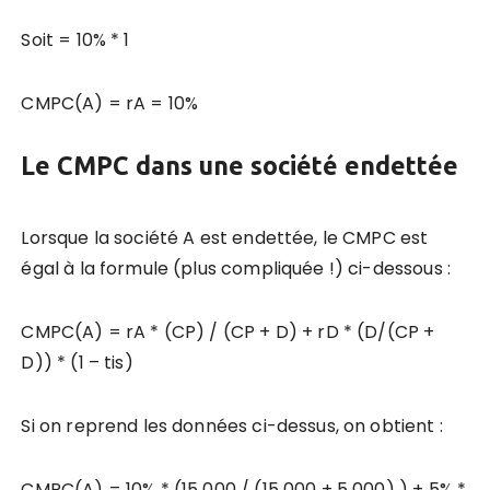
Soit = 10% * 1
CMPC(A) = rA = 10%
Le CMPC dans une société endettée
Lorsque la société A est endettée, le CMPC est
égal à la formule (plus compliquée !) ci-dessous :
CMPC(A) = rA * (CP) / (CP + D) + rD * (D/(CP +
D)) * (1 – tis)
Si on reprend les données ci-dessus, on obtient :
CMPC(A) = 10% * (15 000 / (15 000 + 5 000) ) + 5% *