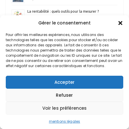
La rentabilité : quels outils pour la mesurer ?
24 juillet 2026
Gérer le consentement
Le CDD « d’usage »
Pour offrir les meilleures expériences, nous utilisons des
23 juillet 2026
technologies telles que les cookies pour stocker et/ou accéder
aux informations des appareils. Le fait de consentir à ces
technologies nous permettra de traiter des données telles que le
Cession de titres de SCI
comportement de navigation ou les ID uniques sur ce site. Le fait
16 juillet 2026
de ne pas consentir ou de retirer son consentement peut avoir un
effet négatif sur certaines caractéristiques et fonctions.
Accepter
Refuser
newsletter
Voir les préférences
Nom
mentions légales