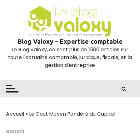
P
a
s
s
e
Blog Valoxy – Expertise comptable
r
Le Blog Valoxy, ce sont plus de 1500 articles sur
a
toute l'actualité comptable, juridique, fiscale, et la
u
gestion d'entreprise
c
o
n
t
e
n
u
Accueil
»
Le Coût Moyen Pondéré du Capital
GESTION