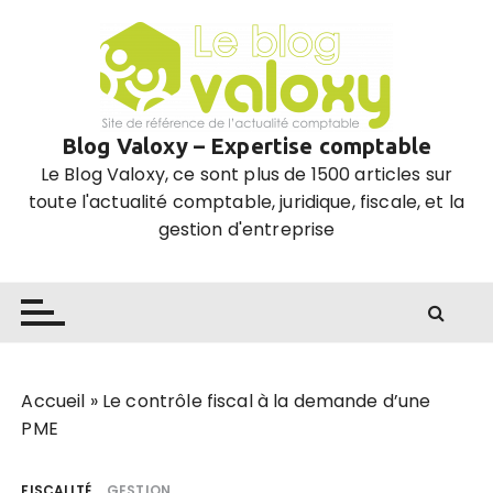
P
a
s
s
e
Blog Valoxy – Expertise comptable
r
Le Blog Valoxy, ce sont plus de 1500 articles sur
a
toute l'actualité comptable, juridique, fiscale, et la
u
gestion d'entreprise
c
o
n
t
e
n
u
Accueil
»
Le contrôle fiscal à la demande d’une
PME
FISCALITÉ
GESTION