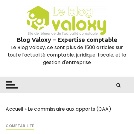
P
a
s
s
e
Blog Valoxy – Expertise comptable
r
Le Blog Valoxy, ce sont plus de 1500 articles sur
a
toute l'actualité comptable, juridique, fiscale, et la
u
gestion d'entreprise
c
o
n
t
e
n
u
Accueil
»
Le commissaire aux apports (CAA)
COMPTABILITÉ