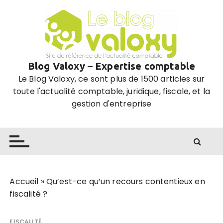
P
a
s
s
e
Blog Valoxy – Expertise comptable
r
Le Blog Valoxy, ce sont plus de 1500 articles sur
a
toute l'actualité comptable, juridique, fiscale, et la
u
gestion d'entreprise
c
o
n
t
e
n
u
Accueil
»
Qu’est-ce qu’un recours contentieux en
fiscalité ?
FISCALITÉ