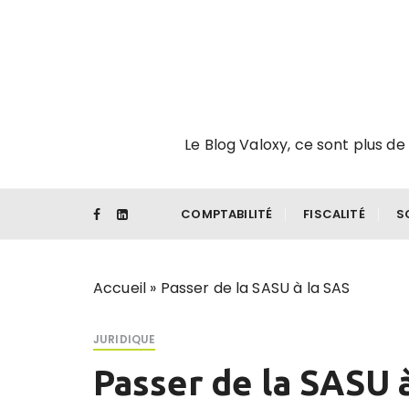
P
a
s
s
e
r
Le Blog Valoxy, ce sont plus de 
a
u
c
o
COMPTABILITÉ
FISCALITÉ
S
n
t
e
Accueil
»
Passer de la SASU à la SAS
n
u
JURIDIQUE
Passer de la SASU 