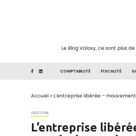
P
a
s
s
e
r
Le Blog Valoxy, ce sont plus de 
a
u
c
o
COMPTABILITÉ
FISCALITÉ
S
n
t
e
Accueil
»
L’entreprise libérée – mouvement 
n
u
GESTION
L’entreprise libér